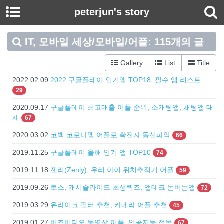
peterjun's story
IT, 모바일 세상/모바일/어플: 115개의 글
Gallery
List
Title
2022.02.09
2022 구글플레이 인기앱 TOP18, 필수 앱 리스트
29
2020.09.17
구글플레이 최고매출 어플 순위, 소개팅앱, 채팅앱 대
세
67
2020.03.02
코백 코로나맵 어플로 확진자 동선파악
66
2019.11.25
구글플레이 올해 인기 앱 TOP10
74
2019.11.18
젠리(Zenly), 우리 아이 위치추적기 어플
59
2019.09.26
토스, 캐시슬라이드 초성퀴즈, 앱테크 돈버는앱
72
2019.03.29
유라이크 필터 추천, 카메라 어플 추천
45
2019.01.27
버즈비디오 동영상 어플, 인공지능 접목
67