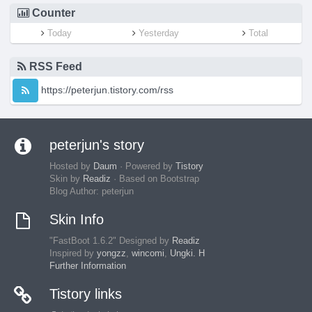
Counter
Today
Yesterday
Total
RSS Feed
https://peterjun.tistory.com/rss
peterjun's story
Hosted by
Daum
· Powered by
Tistory
Skin by
Readiz
· Based on Bootstrap
Blog Author: peterjun
Skin Info
"FastBoot 1.6.2" Designed by
Readiz
Inspired by
yongzz
,
wincomi
,
Ungki. H
Further Information
Tistory links