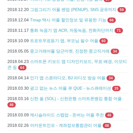
2018.12.20
그림그리기 어플 펜업 (PENUP), SNS 공유까지
59
2018.12.04
Tmap 택시 어플 할인정보 및 유용한 기능
66
2018.11.17
통화 녹음기 앱 ACR, 자동녹음, 전화차단까지
71
2018.10.09
트로트무료듣기 앱, 부모님 필수 어플
60
2018.05.05
중고거래어플 당근마켓, 진정한 중고직거래
34
2018.04.23
스마트폰 키보드 앱 디자인키보드, 무료 배경, 이모티
콘 등
64
2018.04.14
인기 앱 스푼라디오, BJ 라디오 방송 어플
34
2018.03.30
광고 없는 뉴스 어플 큐 QUE - 뉴스큐레이션
35
2018.03.16
신한 쏠 (SOL) - 신한은행 스마트폰뱅킹 통합 어플
46
2018.03.09
캐시슬라이드 스텝업 - 돈버는 어플 추천
46
2018.02.26
어카운트인포 - 계좌정보통합관리 어플
48